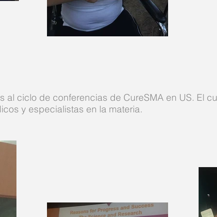
 al ciclo de conferencias de CureSMA en US. El cua
cos y especialistas en la materia.