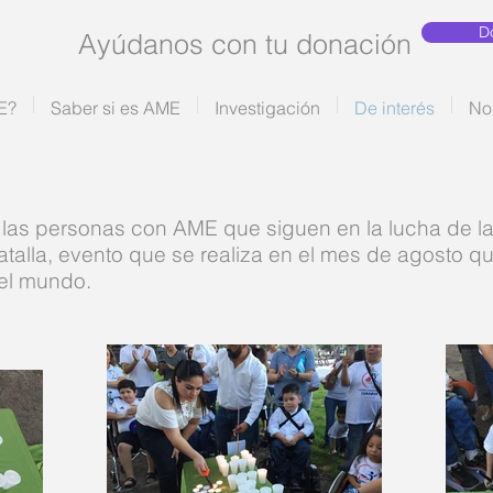
D
Ayúdanos con tu donación
E?
Saber si es AME
Investigación
De interés
No
las personas con AME que siguen en la lucha de l
talla, evento que se realiza en el mes de agosto qu
el mundo.