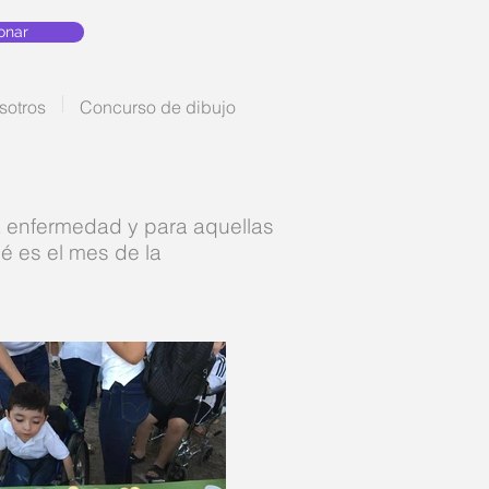
onar
sotros
Concurso de dibujo
a enfermedad y para aquellas
é es el mes de la